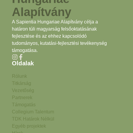
Alapítvány
A Sapientia Hungariae Alapítvány célja a
határon túli magyarság felsőoktatásának
fejlesztése és az ehhez kapcsolódó
tudományos, kutatási-fejlesztési tevékenység
támogatása.
Oldalak
Rólunk
Titkárság
Vezetőség
Partnerek
Támogatás
Collegium Talentum
TDK Határok Nélkül
Egyéb projektek