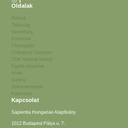
Oldalak
Rólunk
Titkárság
Vezetőség
Partnerek
Támogatás
Collegium Talentum
TDK Határok Nélkül
Egyéb projektek
Hírek
Galéria
Dokumentumok
Kapcsolat
Kapcsolat
Sapientia Hungariae Alapítvány
1012 Budapest Pálya u. 7.