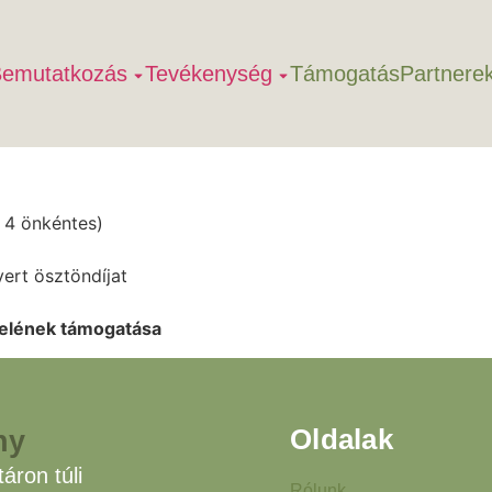
emutatkozás
Tevékenység
Támogatás
Partnere
 4 önkéntes)
yert ösztöndíjat
telének támogatása
Oldalak
ny
áron túli
Rólunk