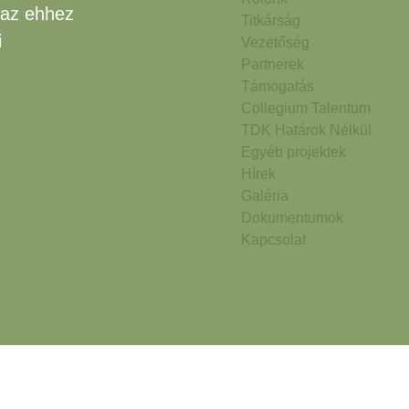
 az ehhez
Titkárság
i
Vezetőség
Partnerek
Támogatás
Collegium Talentum
TDK Határok Nélkül
Egyéb projektek
Hírek
Galéria
Dokumentumok
Kapcsolat