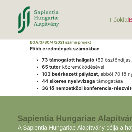
Főoldal
B
BGA/3780/4/2021 számú projekt
Főbb eredmények számokban
73 támogatott hallgató
(69 ösztöndíjas,
65 tutor
közreműködésével
103 beérkezett pályázat
, ebből 70 fő n
44 sikeres nyelvvizsga
támogatása
36 fő nemzetközi konferencia-részvé
Sapientia Hungariae Alapítvá
A Sapientia Hungariae Alapítvány célja a hat