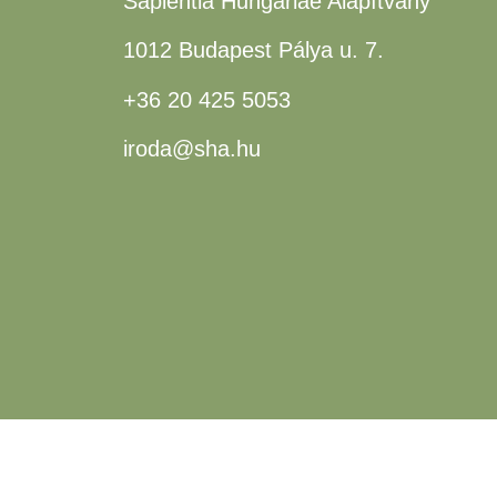
Sapientia Hungariae Alapítvány
1012 Budapest Pálya u. 7.
+36 20 425 5053
iroda@sha.hu