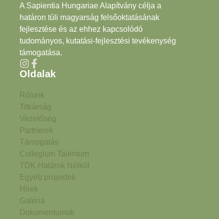
A Sapientia Hungariae Alapítvány célja a
határon túli magyarság felsőoktatásának
fejlesztése és az ehhez kapcsolódó
tudományos, kutatási-fejlesztési tevékenység
támogatása.
Oldalak
Rólunk
Titkárság
Vezetőség
Partnerek
Támogatás
Collegium Talentum
TDK Határok Nélkül
Egyéb projektek
Hírek
Galéria
Dokumentumok