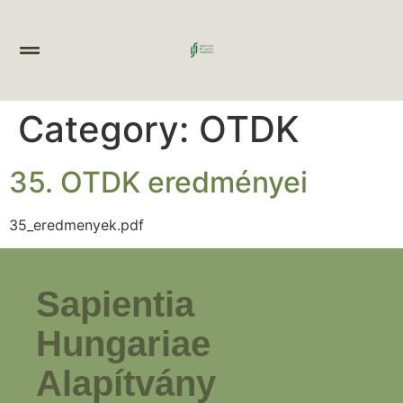
Category:
OTDK
35. OTDK eredményei
35_eredmenyek.pdf
Sapientia
Hungariae
Alapítvány